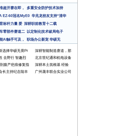
淮超开赛在即，
多重安全防护技术加持
A EZ-60冠名MyE0
辛兆龙校友支持“清华
育标杆力量 爱
深耕职前教育十二载
车零部件赛道二
以定制化技术破局电子
能AI触手可及，
职场办公新宠 华硕无
新选择华硕无畏Pr
深耕智能制造赛道，那
性 去野行 智趣烈
北京世纪通和机电设备
25剖腹产疤痕修复指
深耕本土筑根基 经验
会长主持纪念陆丰
广州晟丰联合实业公司