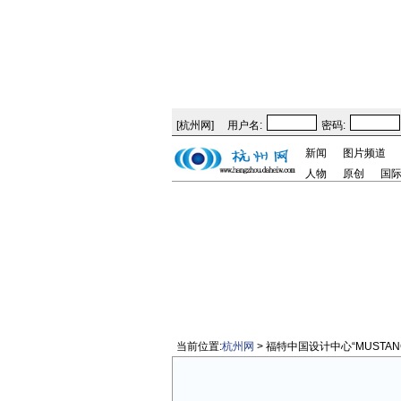
[
杭州网
]
用户名:
密码:
新闻
图片频道
人物
原创
国
当前位置:
杭州网
> 福特中国设计中心“MUSTA