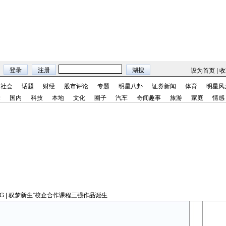
设为首页
|
收
社会
话题
财经
股市评论
专题
明星八卦
证券新闻
体育
明星风
际
国内
科技
本地
文化
圈子
汽车
奇闻趣事
旅游
家庭
情感
NG | 驭梦新生”校企合作课程三强作品诞生