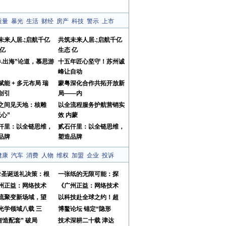
质量
暴光
生活
财经
房产
科技
警示
上市
未来人居.;启航千亿
共筑未来人居.;启航千亿
 亿
生态 亿
卷.出海”论道，慕思游
十五年匠心坚守！苏州诚
峰让自动
赋能 + 多元布局 瑞
蒙粤深化合作共拓开放新
创引
局——内
之间见天地：核雕
以全流程服务护航营销实
无心”
效 内蒙
仟里：以全链思维，
贰石仟里：以全链思维，
品牌
塑造品牌
健康
汽车
消费
人物
维权
加盟
企业
投诉
OR圣诞送礼决策：根
一张纸的无限可能：探
州正益：网络技术
《广州正益：网络技术
流聚变新场域，望
以科技赴全球之约！超
光学领域八载 三
博鳌论坛 锚定“隐形
智造配套” 破局
技术深耕二十载 津达