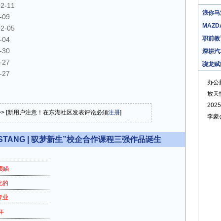
02-11
浪你马
-09
MAZD
02-05
职前教
-04
-30
深耕汽
-27
骁龙赋
-27
办公
放天
20
>> [新用户注意！在东湖社区发表评论必须
注册
]
李豪
TANG | 驭梦新生”校企合作课程三强作品诞生
预瞄
化的
专业
年