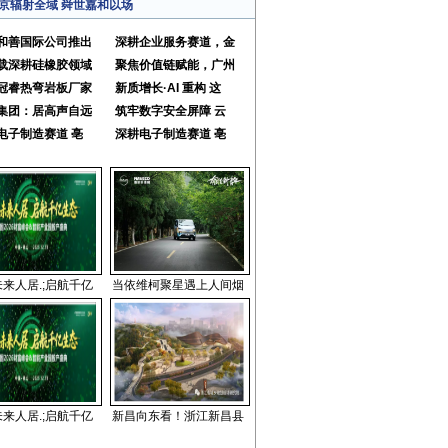
京辐射全域 舜世嘉和以场
和善国际公司推出
深耕企业服务赛道，金
载深耕硅橡胶领域
聚焦价值链赋能，广州
冠睿热弯岩板厂家
新质增长·AI 重构 这
集团：居高声自远
筑牢数字安全屏障 云
电子制造赛道 亳
深耕电子制造赛道 亳
来人居.;启航千亿
当依维柯聚星遇上人间烟
来人居.;启航千亿
新昌向东看！浙江新昌县