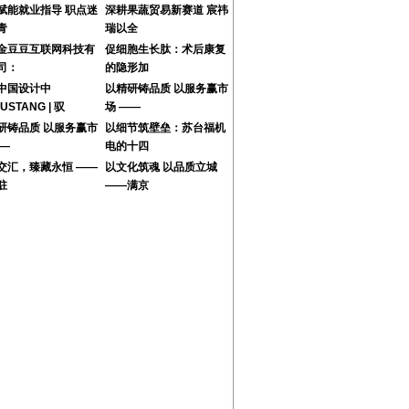
赋能就业指导 职点迷
深耕果蔬贸易新赛道 宸祎
青
瑞以全
金豆豆互联网科技有
促细胞生长肽：术后康复
司：
的隐形加
中国设计中
以精研铸品质 以服务赢市
USTANG | 驭
场 ——
研铸品质 以服务赢市
以细节筑壁垒：苏台福机
——
电的十四
交汇，臻藏永恒 ——
以文化筑魂 以品质立城
驻
——满京