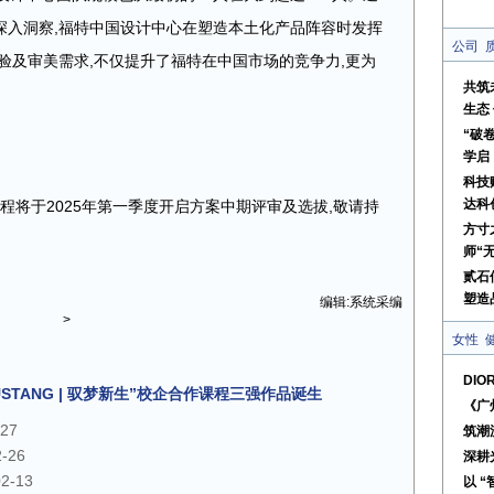
深入洞察,福特中国设计中心在塑造本土化产品阵容时发挥
公司
验及审美需求,不仅提升了福特在中国市场的竞争力,更为
共筑
生态
“破
学启
科技
达科
合作课程将于2025年第一季度开启方案中期评审及选拔,敬请持
方寸
师“
贰石
塑造
编辑:系统采编
>
女性
DI
STANG | 驭梦新生”校企合作课程三强作品诞生
《广
-27
筑潮
2-26
深耕
02-13
以 “