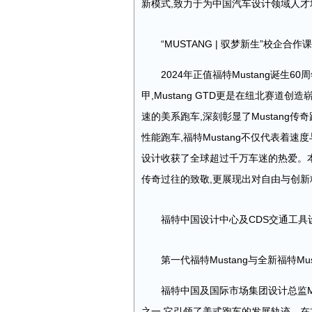
新模式,致力于为中国汽车设计领域人
“MUSTANG | 驭梦新生”校企合作
2024年正值福特Mustang诞生6
甲,Mustang GTD更是在纽北赛道创
速的美系跑车,深刻彰显了Mustang
性能跑车,福特Mustang不仅代表着
设计收获了全球超过千万车迷的热爱。
传奇过往的致敬,更展现出对自由与创
福特中国设计中心及CDS交通工
第一代福特Mustang与全新福特Mustan
福特中国及国际市场集团设计总监Max
之一,它引领了美式跑车的发展轨迹。在