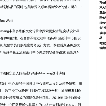
科技
作精彩作品的同时,也能够深入领略福特设计的魅力所在。”
津为
重庆
限公
Wolff
福特
心“M
stang丰富多彩的文化传承中探索更多潜能,突破设计界
以精
的各种可能性。在合作课程过程中,福特中国设计中心的设
场 
时空
息,鼓励学员们多维度思考设计方案。课程后期还将选拔
臻尚
,亲身体验全流程设计中心先进的软硬件设施,感受汽车
项目负责人陈亮进行福特Mustang设计讲解
车设计中心,福特中国设计中心拥有从设计及趋势研究、用
计、数字交互体验设计到数字模型及全尺寸油泥模型制作
国设计精英组成的国际化设计团队。2019年,福特前瞻设
设计中心团队规模也从最初的10人壮大到超过100人。通