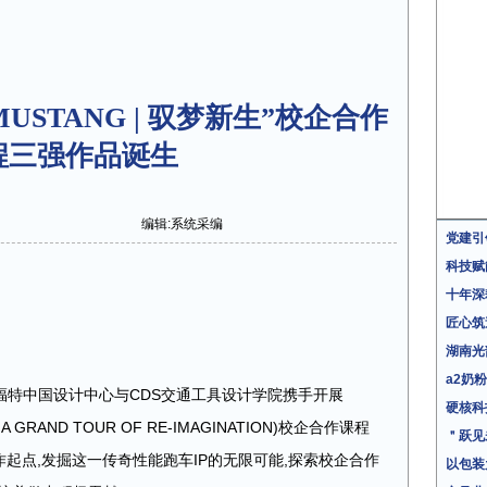
STANG | 驭梦新生”校企合作
程三强作品诞生
编辑:系统采编
党建引
科技赋
十年深
匠心筑
湖南光
a2奶
,福特中国设计中心与CDS交通工具设计学院携手开展
硬核科
 A GRAND TOUR OF RE-IMAGINATION)校企合作课程
＂跃见
创作起点,发掘这一传奇性能跑车IP的无限可能,探索校企合作
以包装