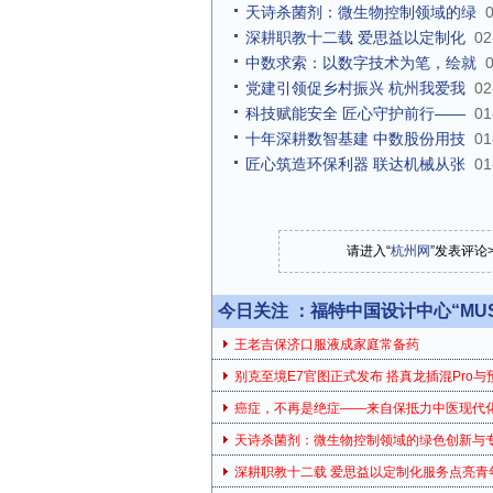
天诗杀菌剂：微生物控制领域的绿
深耕职教十二载 爱思益以定制化
02
中数求索：以数字技术为笔，绘就
党建引领促乡村振兴 杭州我爱我
02
科技赋能安全 匠心守护前行——
01
十年深耕数智基建 中数股份用技
01
匠心筑造环保利器 联达机械从张
01
请进入“
杭州网
”发表评论
今日关注 ：
福特中国设计中心“MUS
王老吉保济口服液成家庭常备药
别克至境E7官图正式发布 搭真龙插混Pro与
癌症，不再是绝症——来自保抵力中医现代
天诗杀菌剂：微生物控制领域的绿色创新与
深耕职教十二载 爱思益以定制化服务点亮青