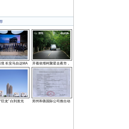
荐
新境 长安马自达MA
开着依维柯聚星去夜市，
“巨龙” 白到发光
郑州和善国际公司推出动