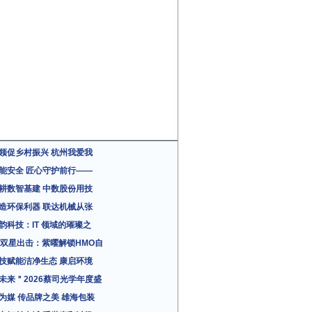
领促乡村振兴 杭州我爱我
能安全 匠心守护前行——
耕数智基建 中数股份用技
造环保利器 联达机械从张
韵科技：IT 领域的璀璨之
粉双星出击：紫曜解锁HMO自
技赋能洁净生态 康启环境
未来＂2026蔡司光学年度盛
为媒 传品牌之美 雄海包装