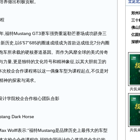
才培养做出积极贡献。
立足北
郑州
课程
三十
佛山
0周年,福特Mustang GT3赛车强势重返勒芒赛场成功跻身三
亿固
深耕
造崭新历史,以6’57”685的圈速成绩成为首款达成纽北7分内圈
传奇跑车所承载的硬核赛道基因。而作为风靡全球的美式传奇
速度与力量,更是独特的文化符号和精神象征,以其大胆前卫的
本次校企合作课程将以这一偶像车型为课程起点,不仅是对
新精神的探索与渴求。
共筑未
具设计学院校企合作核心团队合影
g Dark Horse
 Wolff表示:“福特Mustang是品牌历史上最伟大的车型
共筑未
本次校企合作课程中,福特中国设计中心将提供全方位的