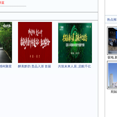
新蓝
热点推
驭电.
维柯聚星
醉美黔韵 贵品入浙 首届
共筑未来人居.;启航千亿
宛如