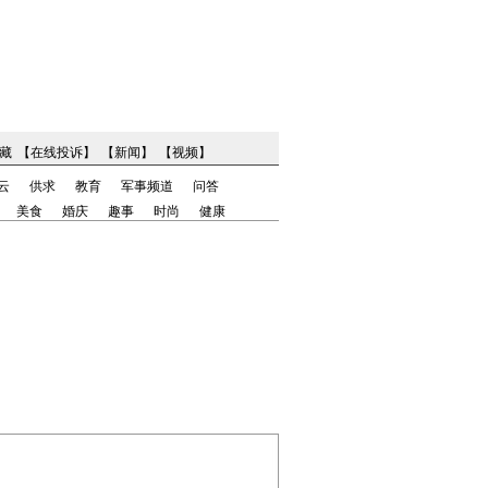
藏
【
在线投诉
】
【
新闻
】
【
视频
】
云
供求
教育
军事频道
问答
美食
婚庆
趣事
时尚
健康