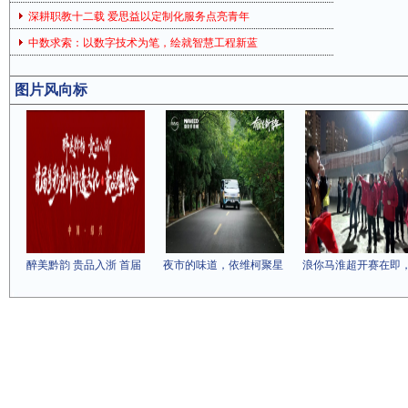
深耕职教十二载 爱思益以定制化服务点亮青年
中数求索：以数字技术为笔，绘就智慧工程新蓝
图片风向标
醉美黔韵 贵品入浙 首届
夜市的味道，依维柯聚星
浪你马淮超开赛在即