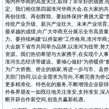
海内外华商的高度关注,取得了非常好的成效,
定。我们相信第四届淮河华商大会,在大家的共
再创佳绩、再创辉煌。要始终保持“勇挑大梁”
传统产业升级、新兴产业壮大、未来产业培育,
最卓越的成绩,向广大华商充分展示全市高质
力。要持续构建“以侨架桥”工作格局,淮河华
大会旗下省市共同举办品牌,以淮河为纽带,努
资源。我们热切希望与大家携手,在实现个人
淮河生态经济带建设。要倾心做好“为侨暖侨”
为广大侨胞、侨企的娘家,将进一步与市、县侨
关部门协同,以企业需求为导向,不断完善为侨
更多精准化、特色化的服务,不断增强企业获
外各界朋友一如既往地关注淮安,支持淮安,深入
断开辟合作新空间,创造共赢新机遇。