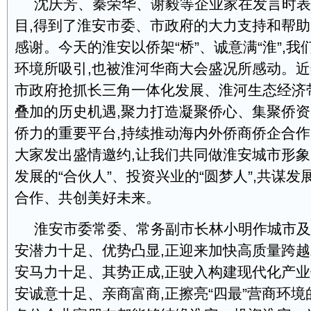
沈庆芳、秦荣华、谢毅等企业家在发言时表
目,得到了淮安市委、市政府的大力支持和帮助
感谢。今天的淮安以侨架“桥”、诚意满“淮”,
环境所吸引,也被淮河华商大会盛况所感动。近
市政府抢抓长三角一体化发展、淮河生态经济
叠加的历史机遇,聚力打造凝聚侨心、集聚侨
侨力的重要平台,持续推动海内外侨商侨企合
大家发出盛情邀约,让我们共同做淮安城市形象
发展的“合伙人”、投资兴业的“圆梦人”,共谋
合作、共创美好未来。
淮安市委常委、常务副市长林小明作城市及
安潜力十足、优势凸显,正迎来加快高质量跨越发
安马力十足、其势正成,正驶入构建现代化产业体
安诚意十足、亲商富商,正擦亮“四最”营商环境