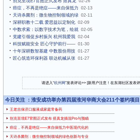
别克至境E7官图正式发布 搭真龙
02-26
癌症，不再是绝症——来自保抵力
02-13
天诗杀菌剂：微生物控制领域的绿
02-11
深耕职教十二载 爱思益以定制化
02-09
中数求索：以数字技术为笔，绘就
02-05
党建引领促乡村振兴 杭州我爱我
02-04
科技赋能安全 匠心守护前行——
01-30
十年深耕数智基建 中数股份用技
01-27
匠心筑造环保利器 联达机械从张
01-27
请进入“
杭州网
”发表评论>> [新用户注意！在东湖社区发表
今日关注 ：
淮安成功举办第四届淮河华商大会211个签约项目 总
王老吉保济口服液成家庭常备药
别克至境E7官图正式发布 搭真龙插混Pro与预瞄
癌症，不再是绝症——来自保抵力中医现代化的
天诗杀菌剂：微生物控制领域的绿色创新与专业