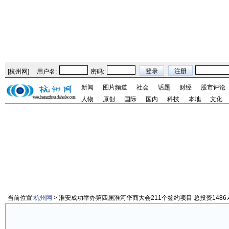
[
杭州网
]
用户名:
密码:
新闻
图片频道
社会
话题
财经
股市评论
人物
原创
国际
国内
科技
本地
文化
当前位置:
杭州网
> 淮安成功举办第四届淮河华商大会211个签约项目 总投资1486.