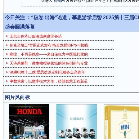
请进入“
杭州网
”发表评论>> [新用户注意！在东湖社区发表
今日关注 ：
“破卷.出海”论道，慕思游学启智 2025第十三届
盛会圆满落幕
王老吉保济口服液成家庭常备药
别克至境E7官图正式发布 搭真龙插混Pro与预瞄
癌症，不再是绝症——来自保抵力中医现代化的
天诗杀菌剂：微生物控制领域的绿色创新与专业
深耕职教十二载 爱思益以定制化服务点亮青年
中数求索：以数字技术为笔，绘就智慧工程新蓝
图片风向标