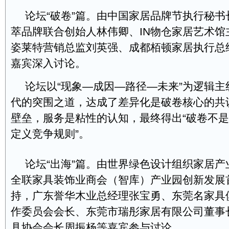
论坛“破卷”篇。由中国家居品牌节执行秘
萃品牌联合创始人林伟卿、IN物仓家居艺术馆
姿莱特营销总监刘英强、成都栢顿家居执行总
嘉宾深入讨论。
论坛以“现象—成因—路径—未来”为逻辑
代的突围之道，达成了差异化是破卷核心的共
壁垒，服务是粘性的认知，最终得出“破卷不
定义竞争规则”。
论坛“出海”篇。由世界绿色设计组织家居
全联家具装饰业商会（智库）产业园创新发展
持，广东誉华木业总经理张宝勇、东莞名家具
作委员会会长、东莞市瑞彤家居有限公司董事
具协会会长周振杨等嘉宾参与讨论。