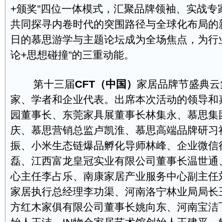
+颁奖”四位一体模式，汇聚品牌领袖、实战专
共同探寻内卷时代的突围路径与全球化布局的
日的慕思游学与主题论坛成为全场焦点，为行业
论+思想碰撞”的三重动能。
第十三届
CFT
（
中国
）
家居品牌节盛典云
家、学者和企业代表。出席本次活动的领导和
园董事长、东莞家具展董事长林集永、慕思集
庆、慕思营销总监卢凯淮、慕思高端品牌研习
振、小米生态链爆品孵化导师林峰、企业微信
磊、江西富龙皇冠实业有限公司董事长温世通
心主任李占乐、南康家居产业服务中心副主任
家居执行总经理李功渠、河南洛宁林业局局长
方红木家俱有限公司董事长姚向东、河南宝洁