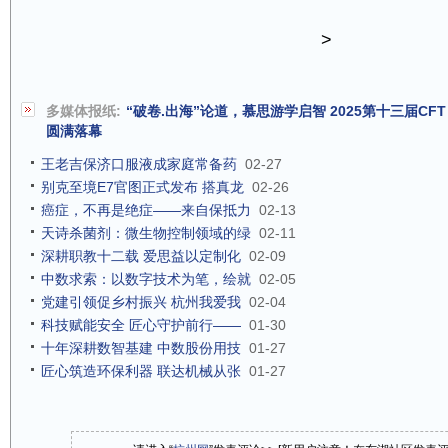
>
多媒体报纸:
“破卷.出海”论道，慕思游学启智 2025第十三届C
圆满落幕
王老吉保济口服液成家庭常备药
02-27
别克至境E7官图正式发布 搭真龙
02-26
癌症，不再是绝症——来自保抵力
02-13
天诗杀菌剂：微生物控制领域的绿
02-11
深耕职教十二载 爱思益以定制化
02-09
中数求索：以数字技术为笔，绘就
02-05
党建引领促乡村振兴 杭州我爱我
02-04
科技赋能安全 匠心守护前行——
01-30
十年深耕数智基建 中数股份用技
01-27
匠心筑造环保利器 联达机械从张
01-27