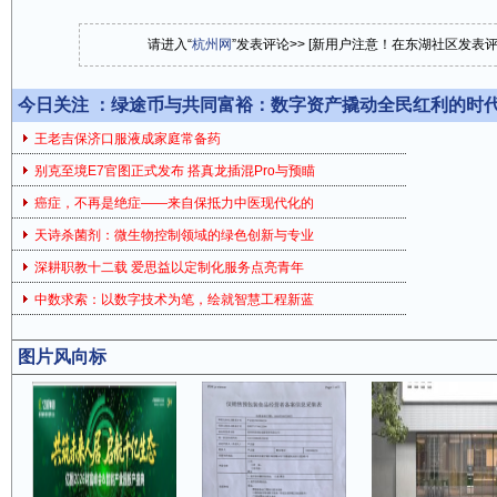
请进入“
杭州网
”发表评论>> [新用户注意！在东湖社区发表
今日关注 ：
绿途币与共同富裕：数字资产撬动全民红利的时
王老吉保济口服液成家庭常备药
别克至境E7官图正式发布 搭真龙插混Pro与预瞄
癌症，不再是绝症——来自保抵力中医现代化的
天诗杀菌剂：微生物控制领域的绿色创新与专业
深耕职教十二载 爱思益以定制化服务点亮青年
中数求索：以数字技术为笔，绘就智慧工程新蓝
图片风向标