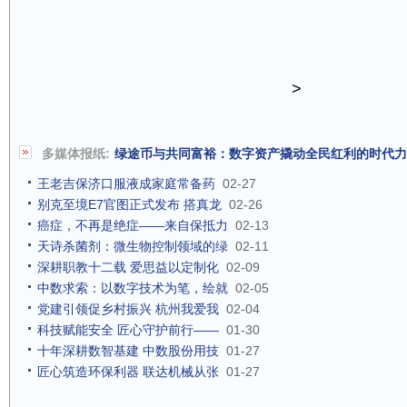
>
多媒体报纸:
绿途币与共同富裕：数字资产撬动全民红利的时代力
王老吉保济口服液成家庭常备药
02-27
别克至境E7官图正式发布 搭真龙
02-26
癌症，不再是绝症——来自保抵力
02-13
天诗杀菌剂：微生物控制领域的绿
02-11
深耕职教十二载 爱思益以定制化
02-09
中数求索：以数字技术为笔，绘就
02-05
党建引领促乡村振兴 杭州我爱我
02-04
科技赋能安全 匠心守护前行——
01-30
十年深耕数智基建 中数股份用技
01-27
匠心筑造环保利器 联达机械从张
01-27