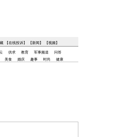
藏
【
在线投诉
】
【
新闻
】
【
视频
】
云
供求
教育
军事频道
问答
美食
婚庆
趣事
时尚
健康