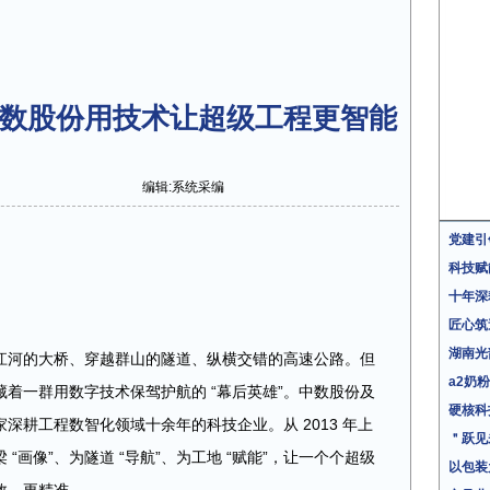
中数股份用技术让超级工程更智能
编辑:系统采编
党建引
科技赋
十年深
匠心筑
湖南光
江河的大桥、穿越群山的隧道、纵横交错的高速公路。但
a2奶
着一群用数字技术保驾护航的 “幕后英雄”。中数股份及
硬核科
深耕工程数智化领域十余年的科技企业。从 2013 年上
＂跃见
画像”、为隧道 “导航”、为工地 “赋能”，让一个个超级
以包装