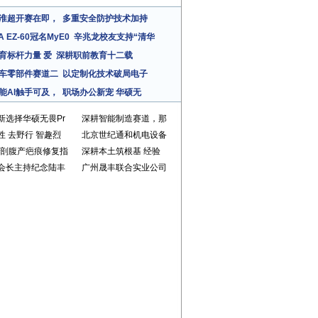
淮超开赛在即，
多重安全防护技术加持
A EZ-60冠名MyE0
辛兆龙校友支持“清华
育标杆力量 爱
深耕职前教育十二载
车零部件赛道二
以定制化技术破局电子
能AI触手可及，
职场办公新宠 华硕无
新选择华硕无畏Pr
深耕智能制造赛道，那
性 去野行 智趣烈
北京世纪通和机电设备
25剖腹产疤痕修复指
深耕本土筑根基 经验
会长主持纪念陆丰
广州晟丰联合实业公司