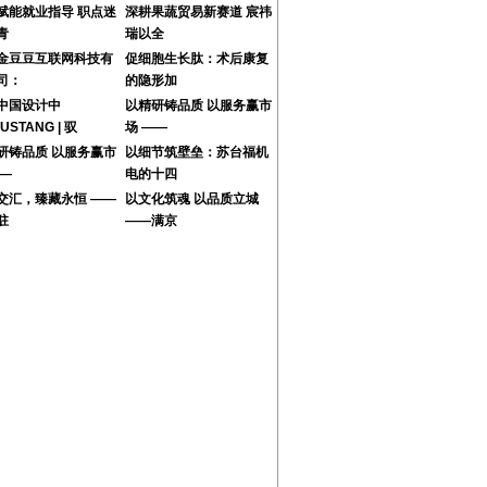
赋能就业指导 职点迷
深耕果蔬贸易新赛道 宸祎
青
瑞以全
金豆豆互联网科技有
促细胞生长肽：术后康复
司：
的隐形加
中国设计中
以精研铸品质 以服务赢市
USTANG | 驭
场 ——
研铸品质 以服务赢市
以细节筑壁垒：苏台福机
——
电的十四
交汇，臻藏永恒 ——
以文化筑魂 以品质立城
驻
——满京