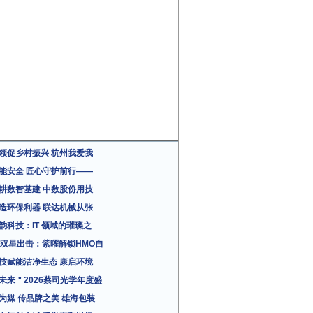
领促乡村振兴 杭州我爱我
能安全 匠心守护前行——
耕数智基建 中数股份用技
造环保利器 联达机械从张
韵科技：IT 领域的璀璨之
粉双星出击：紫曜解锁HMO自
技赋能洁净生态 康启环境
未来＂2026蔡司光学年度盛
为媒 传品牌之美 雄海包装