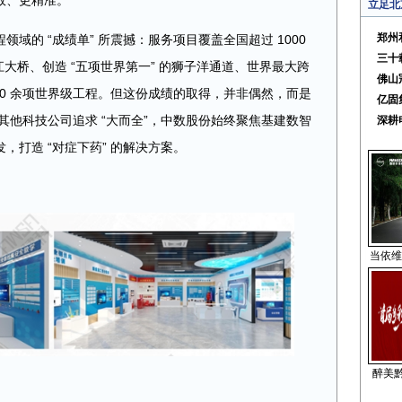
效、更精准。
立足北
郑州
域的 “成绩单” 所震撼：服务项目覆盖全国超过 1000
三十
长江大桥、创造 “五项世界第一” 的狮子洋通道、世界最大跨
佛山
00 余项世界级工程。但这份成绩的取得，并非偶然，而是
亿固
于其他科技公司追求 “大而全”，中数股份始终聚焦基建数智
深耕
，打造 “对症下药” 的解决方案。
当依维
醉美黔