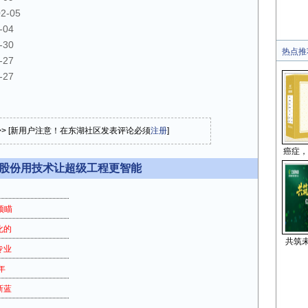
02-05
-04
-30
热点推
-27
-27
>> [新用户注意！在东湖社区发表评论必须
注册
]
癌症，
数股份用技术让超级工程更智能
预瞄
化的
共筑未
专业
年
新蓝