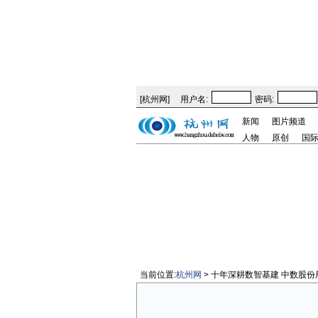
[
杭州网
]
用户名:
密码:
新闻
图片频道
人物
原创
国
当前位置:
杭州网
> 十年深耕数智基建 中数股