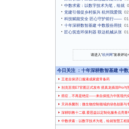
中数求索：以数字技术为笔，绘就
党建引领促乡村振兴 杭州我爱我
02
科技赋能安全 匠心守护前行——
01
十年深耕数智基建 中数股份用技
01
匠心筑造环保利器 联达机械从张
01
请进入“
杭州网
”发表评论
今日关注 ：
十年深耕数智基建 中
王老吉保济口服液成家庭常备药
别克至境E7官图正式发布 搭真龙插混Pro与
癌症，不再是绝症——来自保抵力中医现代
天诗杀菌剂：微生物控制领域的绿色创新与
深耕职教十二载 爱思益以定制化服务点亮青
中数求索：以数字技术为笔，绘就智慧工程