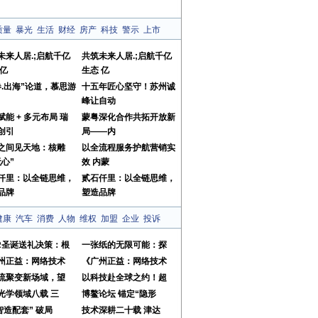
质量
暴光
生活
财经
房产
科技
警示
上市
未来人居.;启航千亿
共筑未来人居.;启航千亿
 亿
生态 亿
卷.出海”论道，慕思游
十五年匠心坚守！苏州诚
峰让自动
赋能 + 多元布局 瑞
蒙粤深化合作共拓开放新
创引
局——内
之间见天地：核雕
以全流程服务护航营销实
无心”
效 内蒙
仟里：以全链思维，
贰石仟里：以全链思维，
品牌
塑造品牌
健康
汽车
消费
人物
维权
加盟
企业
投诉
OR圣诞送礼决策：根
一张纸的无限可能：探
州正益：网络技术
《广州正益：网络技术
流聚变新场域，望
以科技赴全球之约！超
光学领域八载 三
博鳌论坛 锚定“隐形
智造配套” 破局
技术深耕二十载 津达