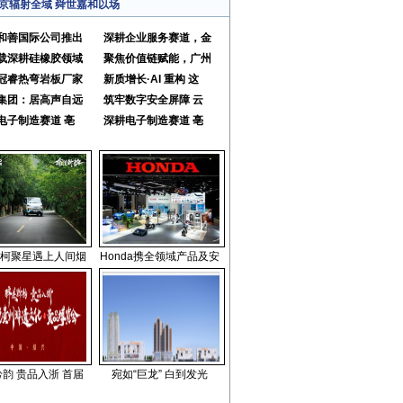
京辐射全域 舜世嘉和以场
和善国际公司推出
深耕企业服务赛道，金
载深耕硅橡胶领域
聚焦价值链赋能，广州
冠睿热弯岩板厂家
新质增长·AI 重构 这
集团：居高声自远
筑牢数字安全屏障 云
电子制造赛道 亳
深耕电子制造赛道 亳
柯聚星遇上人间烟
Honda携全领域产品及安
韵 贵品入浙 首届
宛如“巨龙” 白到发光