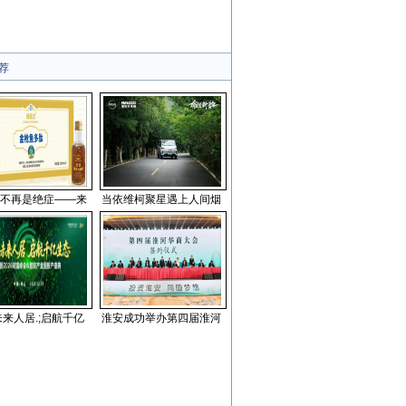
荐
不再是绝症——来
当依维柯聚星遇上人间烟
来人居.;启航千亿
淮安成功举办第四届淮河