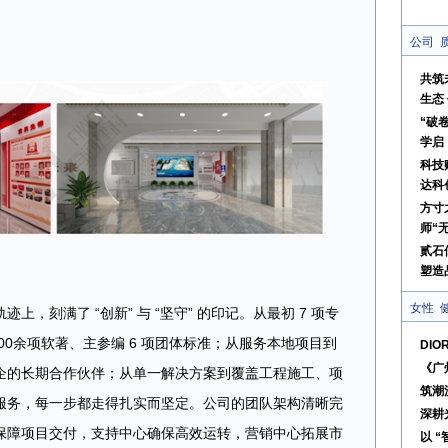
公司
共筑
生态
“破
学启
科技
达科
方寸
师“
贰石
塑造
女性
，刻满了 “创新” 与 “坚守” 的印记。从最初 7 项专
100余项软著、主参编 6 项团体标准；从服务本地项目到
DI
《广
企的长期合作伙伴；从单一解决方案到覆盖工程施工、项
筑潮
服务，每一步都走得扎实而坚定。公司的团队架构清晰完
深耕
保障项目交付，支持中心确保高效运转，营销中心拓展市
以 “