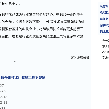
的核心竞争力。
浪你马
MAZD
程数智化已成为行业发展的必然趋势。中数股份正以更开
职前教
的合作，持续探索数字孪生、AI 等技术在基建领域的创
深耕汽
深耕数智基建的科技企业，将继续用技术赋能更多超级工
骁龙赋
更智能，在基建行业高质量发展的道路上书写更多精彩篇
办公
放天
20
编辑:系统采编
李豪
>
数股份用技术让超级工程更智能
-27
2-26
02-13
02-11
-09