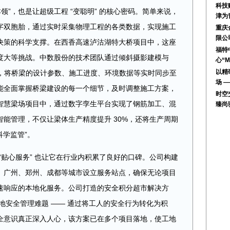
科技
领”，也是让超级工程 “变聪明” 的核心密码。简单来说，
津为
的数字双胞胎，通过实时采集物理工程的各类数据，实现施工
重庆
限公
决策的科学支撑。在西香高速泸沽湖特大桥项目中，这座
福特
度大等挑战。中数股份的技术团队通过倾斜摄影建模与
心“M
以精
型，将桥梁的设计参数、施工进度、环境数据等实时同步至
场 
能全面掌握桥梁建设的每一个细节，及时调整施工方案，
时空
智慧梁场项目中，通过数字孪生平台实现了钢筋加工、混
臻尚
能管理，不仅让梁体生产精度提升 30%，还将生产周期
科学监管”。
“贴心服务” 也让它在行业内积累了良好的口碑。公司构建
、广州、郑州、成都等城市设立服务站点，确保无论项目
速响应的本地化服务。公司打造的安全积分超市解决方
工地安全管理难题 —— 通过将工人的安全行为转化为积
全意识真正深入人心，该方案已在多个项目落地，使工地