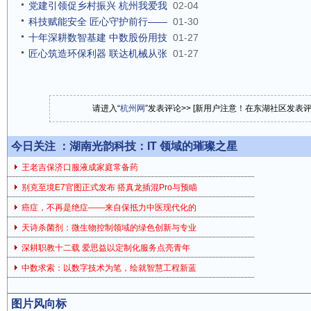
党建引领促乡村振兴 杭州我爱我
02-04
科技赋能安全 匠心守护前行——
01-30
十年深耕数智基建 中数股份用技
01-27
匠心筑造环保利器 联达机械从张
01-27
请进入“
杭州网
”发表评论>> [新用户注意！在东湖社区发表
今日关注 ：
湖南光韵科技：IT 领域的璀璨之星
王老吉保济口服液成家庭常备药
别克至境E7官图正式发布 搭真龙插混Pro与预瞄
癌症，不再是绝症——来自保抵力中医现代化的
天诗杀菌剂：微生物控制领域的绿色创新与专业
深耕职教十二载 爱思益以定制化服务点亮青年
中数求索：以数字技术为笔，绘就智慧工程新蓝
图片风向标