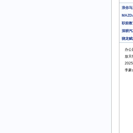
浪你马
MAZD
职前教
深耕汽
骁龙赋
办公
放天
20
李豪