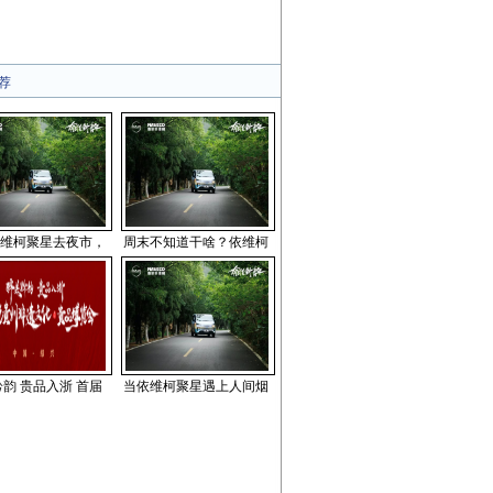
荐
维柯聚星去夜市，
周末不知道干啥？依维柯
韵 贵品入浙 首届
当依维柯聚星遇上人间烟