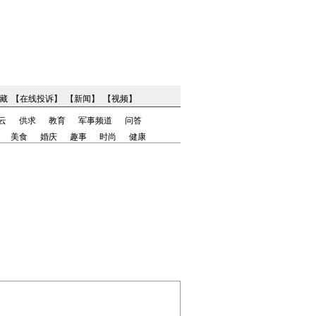
藏
【
在线投诉
】
【
新闻
】
【
视频
】
云
供求
教育
军事频道
问答
美食
婚庆
趣事
时尚
健康