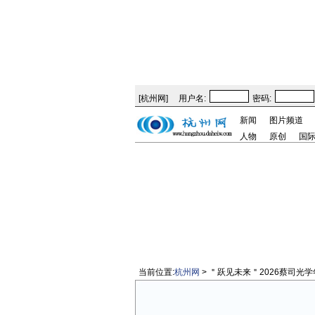
[
杭州网
]
用户名:
密码:
新闻
图片频道
人物
原创
国
当前位置:
杭州网
> ＂跃见未来＂2026蔡司