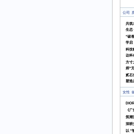
公司
共筑
生态
“破
学启
科技
达科
方寸
师“
贰石
塑造
女性
DI
《广
筑潮
深耕
以 “