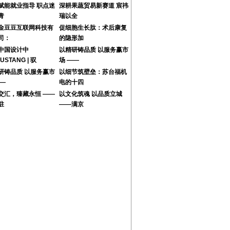
赋能就业指导 职点迷
深耕果蔬贸易新赛道 宸祎
青
瑞以全
金豆豆互联网科技有
促细胞生长肽：术后康复
司：
的隐形加
中国设计中
以精研铸品质 以服务赢市
USTANG | 驭
场 ——
研铸品质 以服务赢市
以细节筑壁垒：苏台福机
——
电的十四
交汇，臻藏永恒 ——
以文化筑魂 以品质立城
驻
——满京