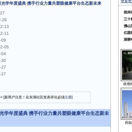
立足北
蔡司光学年度盛典 携手行业力量共塑眼健康平台生态新未来
郑州
-27
三十
2-26
佛山
02-13
亿固
02-11
深耕
-09
02-05
-04
-30
-27
-27
依维
>> [新用户注意！在东湖社区发表评论必须
注册
]
司光学年度盛典 携手行业力量共塑眼健康平台生态新未
宛如