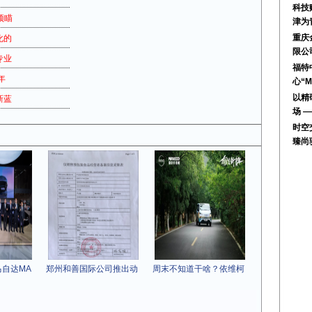
科技
预瞄
津为
重庆
化的
限公
专业
福特
年
心“M
以精
新蓝
场 
时空
臻尚
马自达MA
郑州和善国际公司推出动
周末不知道干啥？依维柯