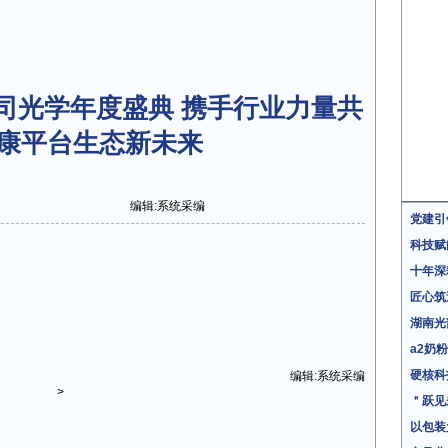
蔡司光学年度盛典 携手行业力量共
康平台生态新未来
编辑:系统采编
党建引
科技赋
十年深
匠心筑
湖南光
a2奶
硬核科
编辑:系统采编
>
＂跃见
以包装