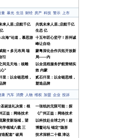
质量
暴光
生活
财经
房产
科技
警示
上市
未来人居.;启航千亿
共筑未来人居.;启航千亿
 亿
生态 亿
卷.出海”论道，慕思游
十五年匠心坚守！苏州诚
峰让自动
赋能 + 多元布局 瑞
蒙粤深化合作共拓开放新
创引
局——内
之间见天地：核雕
以全流程服务护航营销实
无心”
效 内蒙
仟里：以全链思维，
贰石仟里：以全链思维，
品牌
塑造品牌
健康
汽车
消费
人物
维权
加盟
企业
投诉
OR圣诞送礼决策：根
一张纸的无限可能：探
州正益：网络技术
《广州正益：网络技术
流聚变新场域，望
以科技赴全球之约！超
光学领域八载 三
博鳌论坛 锚定“隐形
智造配套” 破局
技术深耕二十载 津达