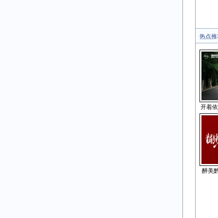
热点推
开着依
醉美黔