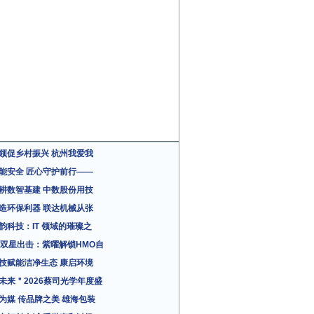
领促乡村振兴 杭州我爱我
能安全 匠心守护前行——
耕数智基建 中数股份用技
造环保利器 联达机械从张
韵科技：IT 领域的璀璨之
粉双星出击：紫曜解锁HMO自
技赋能洁净生态 康启环境
未来＂2026蔡司光学年度盛
为媒 传品牌之美 雄海包装