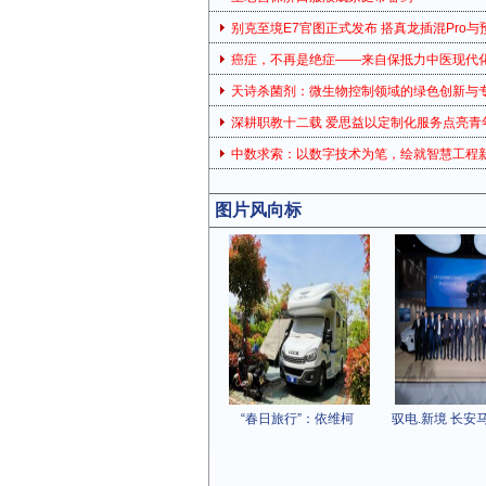
别克至境E7官图正式发布 搭真龙插混Pro与
癌症，不再是绝症——来自保抵力中医现代
天诗杀菌剂：微生物控制领域的绿色创新与
深耕职教十二载 爱思益以定制化服务点亮青
中数求索：以数字技术为笔，绘就智慧工程
图片风向标
“春日旅行”：依维柯
驭电.新境 长安