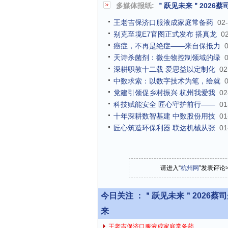
多媒体报纸:
＂跃见未来＂2026
王老吉保济口服液成家庭常备药
02
别克至境E7官图正式发布 搭真龙
0
癌症，不再是绝症——来自保抵力
天诗杀菌剂：微生物控制领域的绿
深耕职教十二载 爱思益以定制化
02
中数求索：以数字技术为笔，绘就
党建引领促乡村振兴 杭州我爱我
02
科技赋能安全 匠心守护前行——
01
十年深耕数智基建 中数股份用技
01
匠心筑造环保利器 联达机械从张
01
请进入“
杭州网
”发表评论
今日关注 ：
＂跃见未来＂2026蔡
来
王老吉保济口服液成家庭常备药