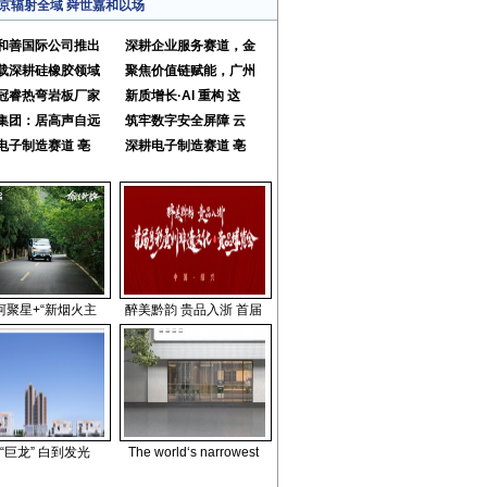
京辐射全域 舜世嘉和以场
和善国际公司推出
深耕企业服务赛道，金
载深耕硅橡胶领域
聚焦价值链赋能，广州
冠睿热弯岩板厂家
新质增长·AI 重构 这
集团：居高声自远
筑牢数字安全屏障 云
电子制造赛道 亳
深耕电子制造赛道 亳
柯聚星+“新烟火主
醉美黔韵 贵品入浙 首届
“巨龙” 白到发光
The world‘s narrowest