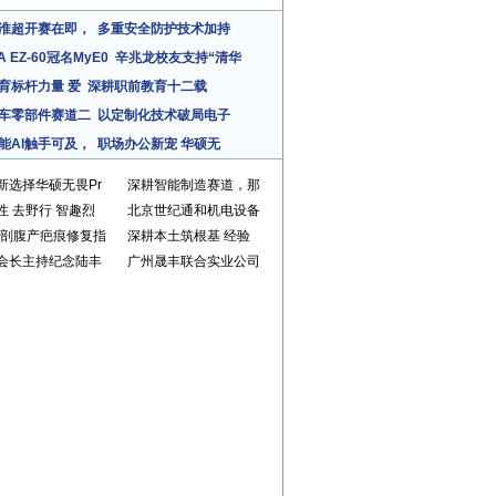
淮超开赛在即，
多重安全防护技术加持
A EZ-60冠名MyE0
辛兆龙校友支持“清华
育标杆力量 爱
深耕职前教育十二载
车零部件赛道二
以定制化技术破局电子
能AI触手可及，
职场办公新宠 华硕无
新选择华硕无畏Pr
深耕智能制造赛道，那
性 去野行 智趣烈
北京世纪通和机电设备
25剖腹产疤痕修复指
深耕本土筑根基 经验
会长主持纪念陆丰
广州晟丰联合实业公司